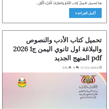
هنا لتحميل تَحْمِيلُ كِتَاب النَّحْوُ وَالصَّرْفُ الْجُزْءِ الْأَوَّلِ…
أكمل القراءة »
تحميل كتاب الأدب والنصوص
والبلاغة اول ثانوي اليمن ج1 2026
pdf المنهج الجديد
235
0
17/12/2024