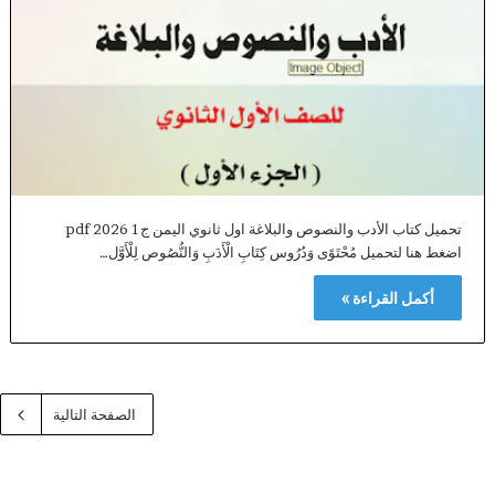
تحميل كتاب الأدب والنصوص والبلاغة اول ثانوي اليمن ج1 2026 pdf
اضغط هنا لتحميل مُحْتَوًى وَدُرُوس كِتَابِ الْأَدَبِ وَالنُّصُوص لِلْأَوَّل…
أكمل القراءة »
الصفحة التالية