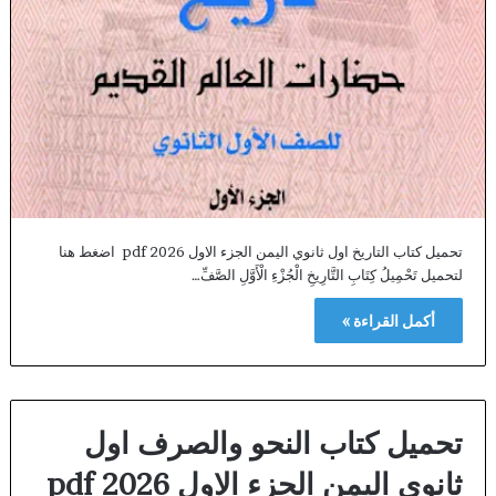
تحميل كتاب التاريخ اول ثانوي اليمن الجزء الاول 2026 pdf اضغط هنا
لتحميل تَحْمِيلُ كِتَابِ التَّارِيخِ الْجُزْءِ الْأَوَّلِ الصَّفِّ…
أكمل القراءة »
تحميل كتاب النحو والصرف اول
ثانوي اليمن الجزء الاول 2026 pdf