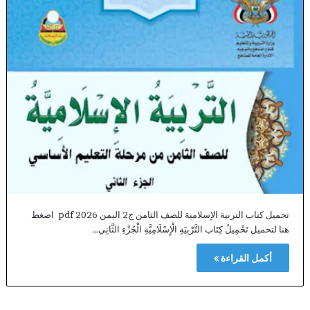
تحميل كتاب التربية الإسلامية للصف الثامن ج2 اليمن 2026 pdf اضغط
هنا لتحميل تَحْمِيلُ كِتَاب التَّرْبِيَةِ الْإِسْلَامِيَّةِ الْجُزْءِ الثَّانِي…
أكمل القراءة »