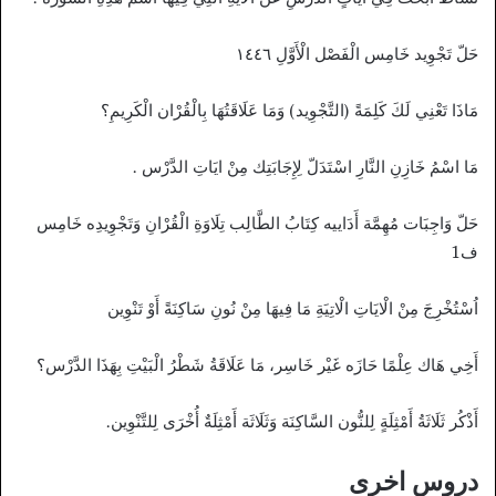
حَلّ تَجْوِيد خَامِس الْفَصْل الْأَوَّلِ ١٤٤٦
مَاذَا تَعْنِي لَكَ كَلِمَةً (التَّجْوِيد) وَمَا عَلَاقَتُهَا بِالْقُرْان الْكَرِيمِ؟
مَا اسْمُ خَازِنِ النَّارِ اسْتَدَلّ لِإِجَابَتِك مِنْ ايَاتِ الدَّرْس .
حَلّ وَاجِبَات مُهِمَّة أَدَاييه كِتَابُ الطَّالِب تِلَاوَةِ الْقُرْانِ وَتَجْوِيدِه خَامِس
ف1
اُسْتُخْرِجَ مِنْ الْايَاتِ الْاتِيَةِ مَا فِيهَا مِنْ نُونِ سَاكِنَةً أَوْ تَنْوِين
أَخِي هَاك عِلْمًا حَازَه غَيْر خَاسِر، مَا عَلَاقَةُ شَطْرُ الْبَيْتِ بِهَذَا الدَّرْس؟
أَذْكُر ثَلَاثَةُ أَمْثِلَةٍ لِلنُّون السَّاكِنَة وَثَلَاثَة أَمْثِلَةٌ أُخْرَى لِلتَّنْوِين.
دروس اخرى