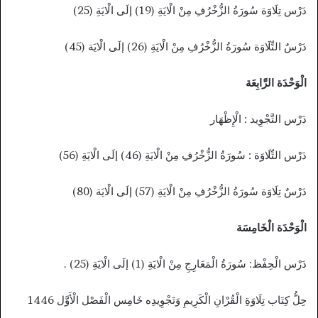
دَرْس تِلَاوَة سُورَةُ الزُّخْرُفِ مِنْ الْايَةِ (19) إلَى الْايَةِ (25)
دَرْسٌ التِّلَاوَة سُورَةُ الزُّخْرُفِ مِنْ الْايَةِ (26) إلَى الْايَة (45)
الْوَحْدَة الرَّابِعَة
دَرْس التَّجْوِيد : الْإِظْهَار
دَرْس التِّلَاوَة : سُورَةُ الزُّخْرُفِ مِنْ الْايَةِ (46) إلَى الْايَةِ (56)
دَرْسٌ تِلَاوَة سُورَةُ الزُّخْرُفِ مِنْ الْايَةِ (57) إلَى الْايَة (80)
الْوَحْدَة الْخَامِسَة
دَرْس الْحِفْظ: سُورَةُ الْمَعَارِجِ مِنْ الْايَةِ (1) إلَى الْايَةِ (25) .
حِلُّ كِتَاب تِلَاوَةِ الْقُرْانِ الْكَرِيمِ وَتَجْوِيدِه خَامِس الْفَصْل الْأَوَّل 1446