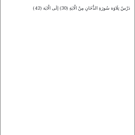
دَرْسٌ تِلَاوَة سُورَةِ الدُّخَانِ مِنْ الْايَةِ (30) إلَى الْايَة (42)