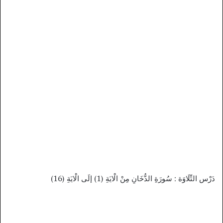
دَرْس التِّلَاوَة : سُورَةِ الدُّخَانِ مِنْ الْايَةِ (1) إلَى الْايَةِ (16)