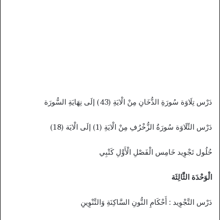
دَرْس تِلَاوَة سُورَةِ الدُّخَانِ مِنْ الْايَةِ (43) إلَى نِهَايَةِ السُّورَة
دَرْس التِّلَاوَة سُورَةُ الزُّخْرُفِ مِنْ الْايَةِ (1) إلَى الْايَة (18)
حُلُول تَجْوِيد خَامِس الْفَصْلِ الْأَوَّلِ كَتْبِي
الْوَحْدَة الثَّالِثَة
دَرْس التَّجْوِيد : أَحْكَامِ النُّونِ السَّاكِنَةِ وَالتَّنْوِينِ