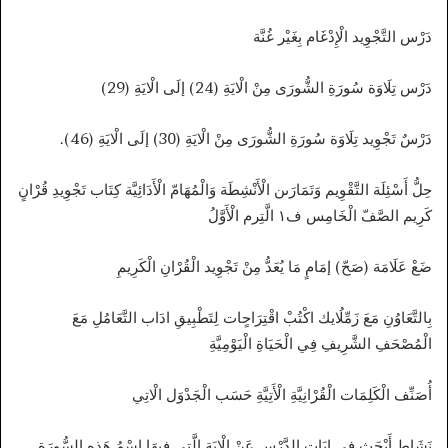
دَرْس التَّجْوِيد الْإِدْغَام بِغَيْر غُنَّة
دَرْس تِلَاوَة سُورَةِ الشُّورَى مِنْ الْايَةِ (24) إلَى الْايَةِ (29)
دَرْسٌ تَجْوِيد تِلَاوَة سُورَةِ الشُّورَى مِنْ الْايَةِ (30) إلَى الْايَةِ (46).
حِلُّ أَسْئِلَة التَّقْوِيم وَتَمَارَىن الْأَنْشِطَة وَالْمُهَامّ الْأَدَائِيَّة كِتَاب تَجْوِيدِ قُرْانٍ
كَرِيم الصَّفّ الْخَامِس ف١ الَّتِرم الْأَوَّلُ
ضَعْ عَلَامَة (صَحّ) إمَامٍ مَا يُعَدُّ مِنْ تَجْوِيد الْقُرْانِ الْكَرِيمِ
بِالتَّعَاوُنِ مَعَ زَمِّلُايك اكْتُبْ اقْتِرَاحٍات لِتَطْبِيقِ ادَاب التَّعَامُلِ مَعَ
الْمُصْحَفِ الشَّرِيفِ فِي الْحَيَاةِ الْيَوْمِيَّةِ
أُصَنِّف الْكَلِمَات الْقُرْانِيَّةِ الْأَتِيَّةِ حَسَب الْجَدْوَل الْاتِي
نَشَاط أَبْحَث فِي ايَاتٍ الدَّرْسِ عَنْ الْايَةِ الَّتِي فِيهَا اسْمُ هَذِهِ السُّورَة .