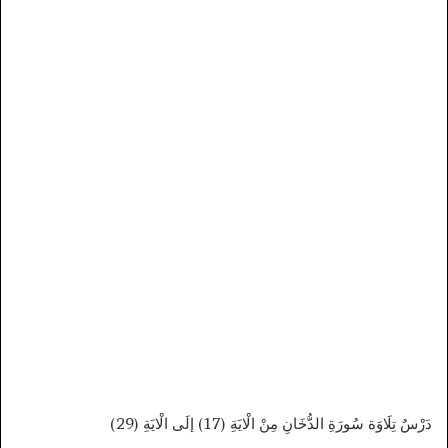
دَرْسٌ تِلَاوَة سُورَةِ الدُّخَانِ مِنْ الْايَةِ (17) إلَى الْايَةِ (29)