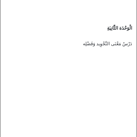
الْوَحْدَة الثَّانِيَةِ
دَرْسٌ مَعْنَى التَّجْوِيد وَفَضْلِه