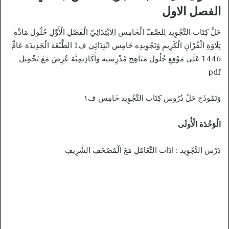
الفصل الاول
حَلَّ كِتَاب التَّجْوِيد لِلصَّفّ الْخَامِس الِابْتِدَائِيّ الْفَصْلِ الْأَوَّلِ حُلُول مَادَّة
تِلَاوَةِ الْقُرْانِ الْكَرِيمِ وَتَجْوِيدِه خَامِس ابْتِدَائِي ف1 الطَّبْعَة الْجَدِيدَة عَامٍّ
1446 عَلَى مَوْقِعِ حُلُول مَنَاهِج مُدْرِسيه وَأَكَادِيمِيَّة عُرِضَ مَعَ تَحْمِيل
pdf
وَنَمُوذَج حَلّ دُرُوس كِتَاب التَّجْوِيد خَامِس ف١
الْوَحْدَة الْأُولَى
دَرْس التَّجْوِيد : ادَاب التَّعَامُلِ مَعَ الْمُصْحَفِ الشَّرِيفِ