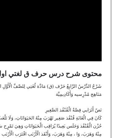
محتوى شرح درس حرف ق لغتي اول 
مَنَاهِج مُدْرِسيه وَأَكَادِيمِيَّة
نَصّ أَثَرَايي قِصَّةُ الْقُنْفُذ الصَّغِيرِ
كَانَ فِي الْغَابَةِ قُنْفُذ صَغِير تَهْرَبَ مِنْهُ الحَيَوَانَاتِ، وَلَا تَلْ
حُزْن الْقُنْفُذ وَجَلَس بَعِيدًا يُرَاقِب الْحَيَوَانَاتِ وَهِيَ تَمْرٍح سَو
مِنْهُ وَهَرَبَ، وَا ، مِنْهُ وَهَرَبَ، وَأَنْقَذ الْأَرْنَب اقْتَرَب الْأَرْنَب