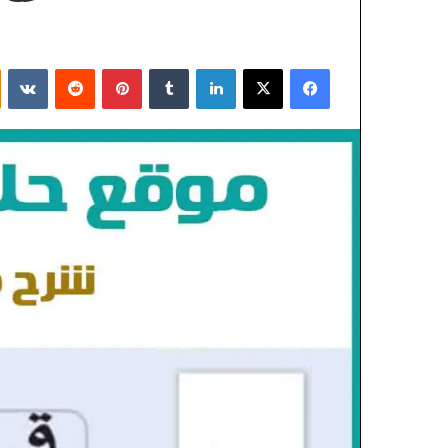
فيسبوك
X
لينكدإن
بينتيريست