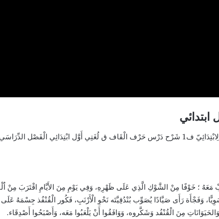
ابتدائي
شَرْحُ الدَّرْسُ الرَّابِعُ حَرْف (ق) مَادَّة لُغَتِي لِلصَّفِّ الْأَوَّلِ الِابْتِدَائِيّ ف1 شَرْح دَرْس حَرْف الْقَاف ق لُغَتِي أَوّ
عَبْ مَعَهُ ؛ خَوْفًا مِنْ الشَّوْكِ الَّذِي عَلَى ظَهْرِهِ، وَفِي يَوْمِ مِنَ الأَيَّامِ اقْتَرَبَ مِنْ ا
ِيًّا، وَفَجْأَة رَأَى صَيَّادًا يُصَوِّب بُنْدُقِيَّتَه نَحْوِ الْأَرْنَبِ، فَكُور الْقُنْفُذ جِسْمَهُ 
 وَالحَيَوَانَاتِ مِنَ الْقُنْفُد وَشَكَّروه، وَوَافَقُوا أَنْ يَلْعَبُوا مَعَه، وَأَصْبَحُوا أَصْدِقَاء.