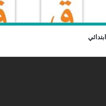
تدائي