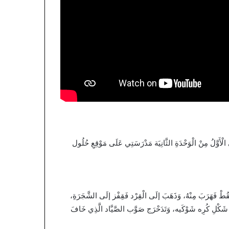
َل ابْتِدَائِي الْفَصْل الدِّرَاسَي الْأَوَّلُ مِنْ الْوَحْدَةِ الثَّانِيَة مَدْرَسَتِي عَلَى مَوْقِعِ حُلُول
ُلْقُطْ فَهَرَبَ مِنْهُ، وَذَهَبَ إلَى الْقِرْد فَقِفْز إلَى الشَّجَرَةِ،
عَلَى شَكْلِ كُرِه شَوْكَيه، وَتَدَحْرَج صَوَّب الصَّيَّاد الَّذِي خَافَ