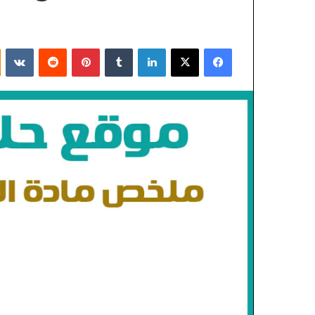
فيسبوك
X
لينكدإن
بينتيريست