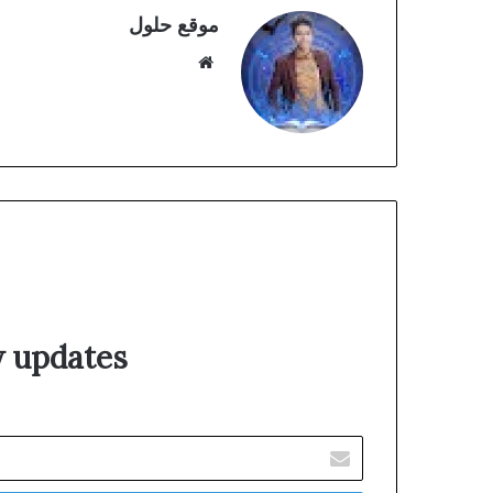
موقع حلول
موقع
الويب
w updates!
أدخل
بريدك
الإلكتروني