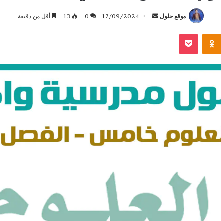
أرسل
موقع حلول
17/09/2024
0
13
أقل من دقيقة
بريدا
بوكيت
Odnoklassniki
إلكترونيا