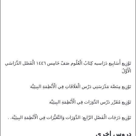
تَوْزِيع أَسَابِيع دَرَاسيه كِتَابُ الْعُلُوم صَفّ خَامِس ١٤٤٦ الْفَصْل الدِّرَاسَي
الْأَوَّلُ
تَوْزِيع مِنَصَّة مَدْرَسَتِي دَرْس الْعَلَاقَاتِ فِي الْأَنْظِمَةِ البِيئِيَّة
تَوْزِيع مُقَرَّر دَرْس الدَّوَرَات فِي الْأَنْظِمَةِ البِيئِيَّة
تَوْزِيع دَرَجَات الْفَصْلِ الرَّابِعِ: الدَّوَرَات وَالتَّغَيُّرَات فِي الْأَنْظِمَةِ البِيئِيَّة. .
دروس اخرى