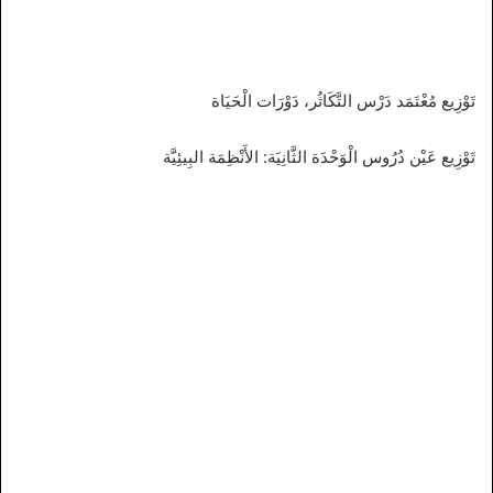
تَوْزِيع مُعْتَمَد دَرْس التَّكَاثُر، دَوْرَات الْحَيَاة
تَوْزِيع عَيْن دُرُوس الْوَحْدَة الثَّانِيَة: الأَنْظِمَة البِيئِيَّة