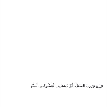
تَوْزِيع وَزَاري الْفَصْلُ الْأَوَّلُ مَمَالِك الْمَخْلُوقَاتِ الْحَيَّةِ