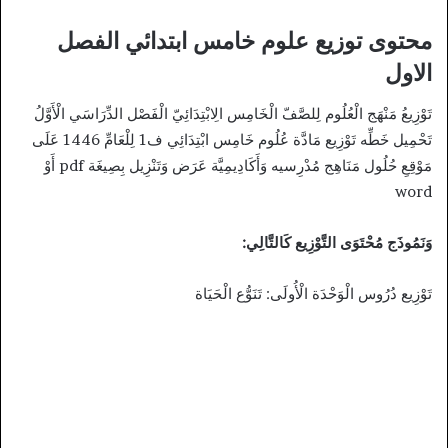
محتوى توزيع علوم خامس ابتدائي الفصل
الاول
تَوْزِيعُ مَنْهَج الْعُلُوم لِلصَّفّ الْخَامِس الِابْتِدَائِيّ الْفَصْل الدِّرَاسَي الْأَوَّلُ
تَحْمِيل خَطِّه تَوْزِيع مَادَّة عُلُوم خَامِس ابْتِدَائِي ف1 لِلْعَامِّ 1446 عَلَى
مَوْقِعِ حُلُول مَنَاهِج مُدْرِسيه وَأَكَادِيمِيَّة عَرَض وَتَنْزِيل بِصِيغَة pdf أَوْ
word
وَنَمُوذَج مُحْتَوَى التَّوْزِيع كَالتَّالِي:
تَوْزِيع دُرُوس الْوَحْدَة الْأُولَى: تَنَوُّع الْحَيَاة