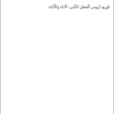
تَوْزِيع دُرُوس الْفَصْلِ الثَّانِي: الْابَاءِ وَالْأَبْنَاءِ