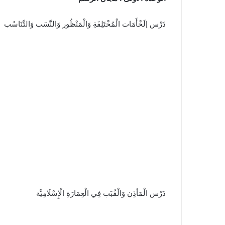
دَرْس إلَخْأَمَات الْمُخْتَلِفَةِ وَالْمَنْظُور وَالنَّسَب وَالتَّنَاسُب
دَرْس الْمَأذِن وَالْقُبَب فِي الْعِمَارَةِ الْإِسْلَامِيَّة