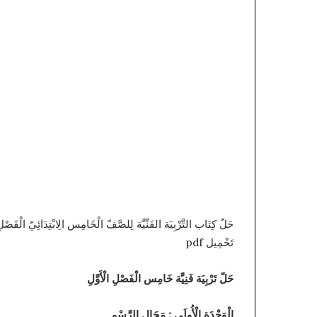
تَحْمِيل pdf
حَلّ تَرْبِيَة فَنِيَّة خَامِس الْفَصْلِ الْأَوَّلِ
الْوَحْدَة الْأُولَى : مَجَال الرَّسْم