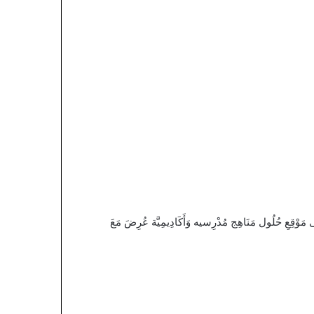
بِيَة الفَنِّيَّة لِلصَّفّ الْخَامِس الِابْتِدَائِيّ الْفَصْلِ الْأَوَّلِ حُلُول مَادَّة تَرْبِيَة فَنِيَّة خَامِس ابْتِدَائِي ف1 لِلْعَامّ الدِّرَاسَي 1446 عَلَى مَوْقِعِ حُلُول مَنَاهِج مُدْرِسيه وَأَكَادِيمِيَّة عُرِضَ مَعَ