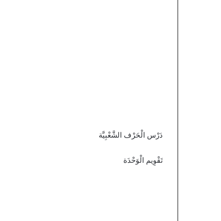
دَرْس الْحَرْف الشَّعْبِيَّة
تَقْوِيم الْوَحْدَة