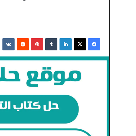
فيسبوك
X
لينكدإن
بينتيريست