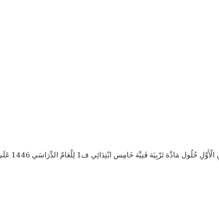
حَلّ كِتَاب التَّرْ