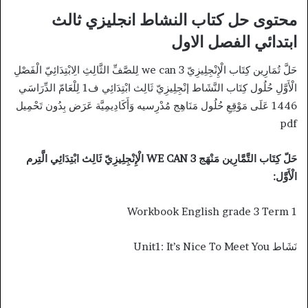
محتوى حل كتاب النشاط انجليزي ثالث
ابتدائي الفصل الاول
حَلَّ تُمَارِين كِتَاب الْإِنْجِلِيزِيّ we can 3 لِلصَّفِّ الثَّالِثِ الِابْتِدَائِيّ الْفَصْلِ
الْأَوَّلِ حُلُول كِتَاب النَّشَاط إنْجِلِيزِيّ ثَالِث ابْتِدَائِي ف1 لِلْعَامّ الدِّرَاسَي
1446 عَلَى مَوْقِعِ حُلُول مَنَاهِج مُدْرِسيه وَأَكَادِيمِيَّة عَرَض بِدُون تَحْمِيل
pdf
حَلّ كِتَاب التَّمَّارِين مَنْهَج WE CAN 3 الْإِنْجِلِيزِيّ ثَالِث ابْتِدَائِي الَّتِرم
الْأَوَّل:
Workbook English grade 3 Term 1
نَشَاط Unit1: It’s Nice To Meet You