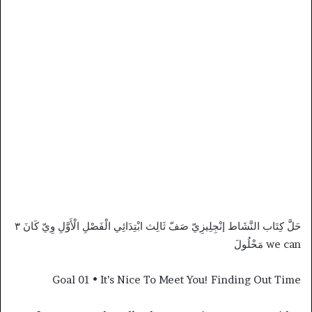
حَلَّ كِتَاب النَّشَاط إنْجِلِيزِيّ صَفّ ثَالِث ابْتِدَائِي الْفَصْلِ الْأَوَّلِ وِيّ كَانَ ٣
we can مَحْلُولَ
Goal 01 • It’s Nice To Meet You! Finding Out Time