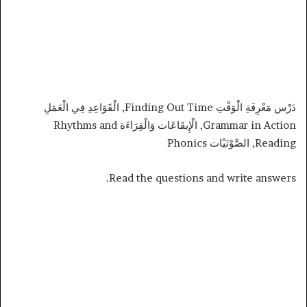
دَرْس مَعْرِفَةِ الْوَقْتِ Finding Out Time, الْقَوَاعِدِ فِي الْعَمَلِ
Grammar in Action, الْإِيقَاعَات وَالْقِرَاءَة Rhythms and
Reading, الصَّوْتَيْات Phonics
Read the questions and write answers.