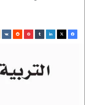
فيسبوك
X
لينكدإن
بينتيريست