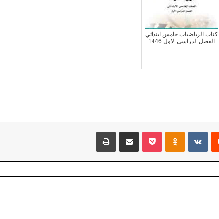
كتاب الرياضيات خامس ابتدائي
الفصل الدراسي الاول 1446
يست
بوكيت
Odnoklassniki
مشاركة عبر البريد
طباعة