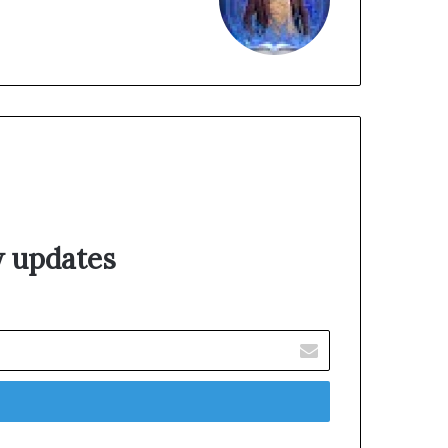
الويب
w updates!
أدخل
بريدك
الإلكتروني