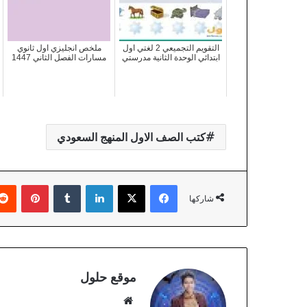
التقويم التجميعي 2 لغتي اول
ملخص انجليزي اول ثانوي
ابتدائي الوحدة الثانية مدرستي
مسارات الفصل الثاني 1447
كتب الصف الاول المنهج السعودي
فيسبوك
X
لينكدإن
بينتير
شاركها
موقع حلول
موقع