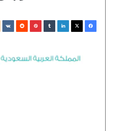
فيسبوك
X
لينكدإن
بينتيريست