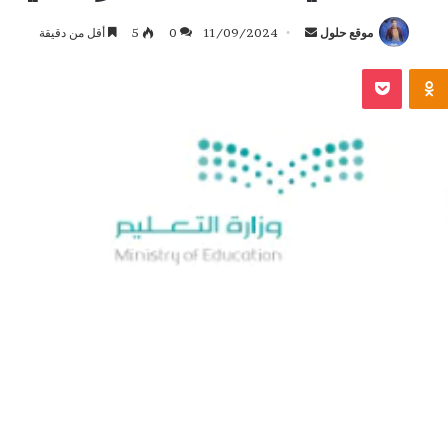
أرسل
موقع حلول
11/09/2024
0
5
أقل من دقيقة
بريدا
بوكيت
Odnoklassniki
إلكترونيا