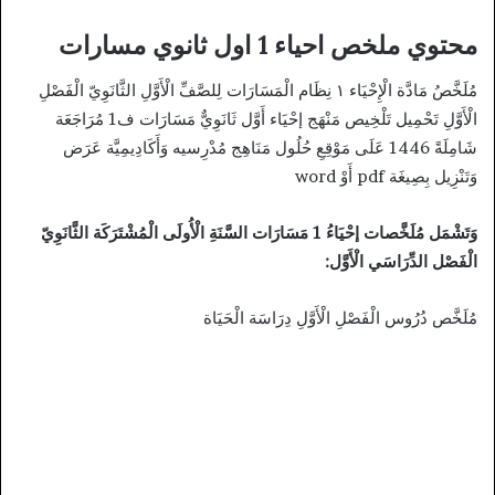
محتوي ملخص احياء 1 اول ثانوي مسارات
مُلَخَّصُ مَادَّة الْإِحْيَاء ١ نِظَام الْمَسَارَات لِلصَّفِّ الْأَوَّلِ الثَّانَوِيّ الْفَصْلِ
الْأَوَّلِ تَحْمِيل تَلْخِيص مَنْهَج إحْيَاء أَوَّل ثَانَوِيٌّ مَسَارَات ف1 مُرَاجَعَة
شَامِلَةً 1446 عَلَى مَوْقِعِ حُلُول مَنَاهِج مُدْرِسيه وَأَكَادِيمِيَّة عَرَض
وَتَنْزِيل بِصِيغَة pdf أَوْ word
وَتَشْمَل مُلَخَّصات إحْيَاءُ 1 مَسَارَات السَّنَةِ الْأُولَى الْمُشْتَرَكَة الثَّانَوِيّ
الْفَصْل الدِّرَاسَي الْأَوَّل:
مُلَخَّص دُرُوس الْفَصْلِ الْأَوَّلِ دِرَاسَة الْحَيَاة