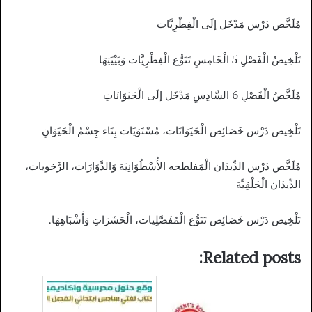
مُلَخَّص دَرْس مَدْخَل إلَى الْفِطْرِيَّات
تَلْخِيصُ الْفَصْلِ 5 الْخَامِسِ تَنَوُّع الْفِطْرِيَّات وَبَيْيَتِهَا
مُلَخَّصُ الْفَصْلِ 6 السَّادِسِ مَدْخَل إلَى الْحَيَوَانَاتِ
تَلْخِيص دَرْس خَصَائِص الْحَيَوَانَات، مُسْتَوَيَات بِنَاء جِسْمُ الْحَيَوَانِ
مُلَخَّص دَرْس الدِّيدَان الْمَفلطحه الأُسْطُوَانِيَة وَالدَّوَارَات، الرَّخويات،
الدِّيدَان الْحَلْقِيَّة
تَلْخِيص دَرْس خَصَائِص تَنَوُّع الْمُفَصَّلِيات، الْحَشَرَاتِ وَأَشْبَاهِهَا.
Related posts: