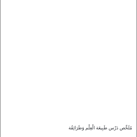
مُلَخَّص دَرْس طَبِيعَة الْعِلْم وَطَرَائِقُة