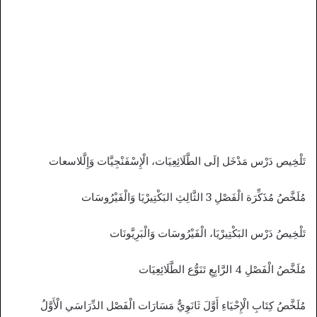
تَلْخِيص دَرْس مَدْخَل إلَى الطَّلَائِعِيَات، الْإِسْفَنْجِيَّات وَإِلَّلاسعات
مُلَخَّصُ مُذَكِّرَة الْفَصْلِ 3 الثَّالِثِ البَكْتِيرْيَا وَالْفَيْرُوسَات
تَلْخِيصُ دَرْس البَكْتِيرْيَا، الْفَيْرُوسَات وَالْبَرِيَّونَات
مُلَخَّصُ الْفَصْلِ 4 الرَّابِعِ تَنَوُّع الطَّلَائِعِيَات
مُلَخَّصُ كِتَابِ الْإِحْيَاءِ أَوَّلَ ثَانَوِيٌّ مَسَارَات الْفَصْل الدِّرَاسَي الْأَوَّلُ