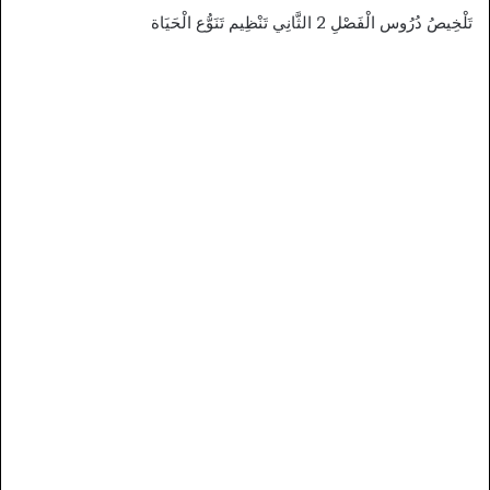
تَلْخِيصُ دُرُوس الْفَصْلِ 2 الثَّانِي تَنْظِيم تَنَوُّع الْحَيَاة