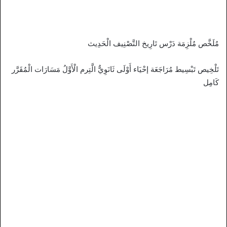
مُلَخَّص مُلْزِمَة دَرْس تَارِيخ التَّصْنِيف الْحَدِيث
تَلْخِيص تَبْسِيط مُرَاجَعَة إحْيَاء أَوْلَى ثَانَوِيٌّ الَّتِرم الْأَوَّلُ مَسَارَات الْمُقَرَّر
كَامِل