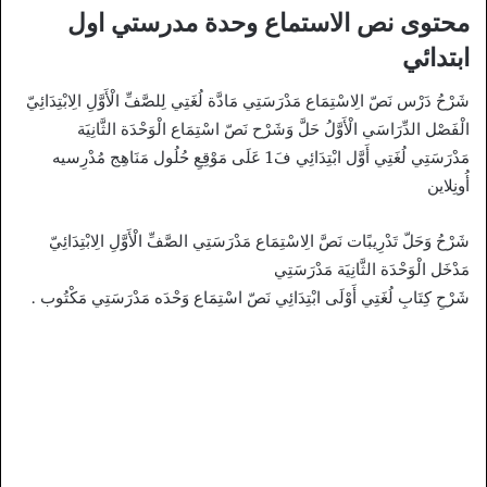
محتوى نص الاستماع وحدة مدرستي اول
ابتدائي
شَرْحُ دَرْس نَصّ الِاسْتِمَاع مَدْرَسَتِي مَادَّة لُغَتِي لِلصَّفِّ الْأَوَّلِ الِابْتِدَائِيّ
الْفَصْل الدِّرَاسَي الْأَوَّلُ حَلَّ وَشَرْح نَصّ اسْتِمَاع الْوَحْدَة الثَّانِيَة
مَدْرَسَتِي لُغَتِي أَوَّل ابْتِدَائِي فَ1 عَلَى مَوْقِعِ حُلُول مَنَاهِج مُدْرِسيه
أُونِلاين
شَرْحُ وَحَلّ تَدْرِيبًات نَصَّ الِاسْتِمَاع مَدْرَسَتِي الصَّفِّ الْأَوَّلِ الِابْتِدَائِيّ
مَدْخَل الْوَحْدَة الثَّانِيَة مَدْرَسَتِي
شَرْحِ كِتَابِ لُغَتِي أَوْلَى ابْتِدَائِي نَصّ اسْتِمَاع وَحْدَه مَدْرَسَتِي مَكْتُوب .