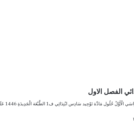
ئي الفصل الاول
ِس ابْتِدَائِي ف1 الطَّبْعَة الْجَدِيدَةِ 1446 عَلَى مَوْقِعِ حُلُول مَنَاهِج مُدْرِسيه وَأَكَادِيمِيَّة