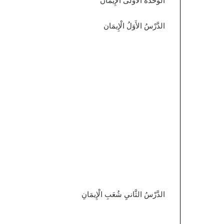
الْوَحْدَة الْأُولَى الْإِيمَانُ
الدَّرْسُ الأَوَلُ الْإِيمَان
الدَّرْسُ الثَّانيِ شُعَبِ الْإِيمَانِ