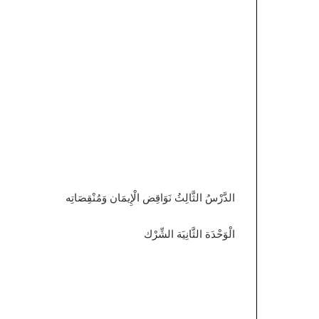
الدَّرْسُ الثَّالِثُ نَوَاقِض الْإِيمَان وَمُنْقِصَاتِه
الْوَحْدَة الثَّانِيَة الشِّرْك