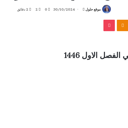
أرسل
موقع حلول
30/10/2024
0
2
2 دقائق
بريدا
بوكيت
Odnoklassniki
إلكترونيا
لفصل الاول 1446