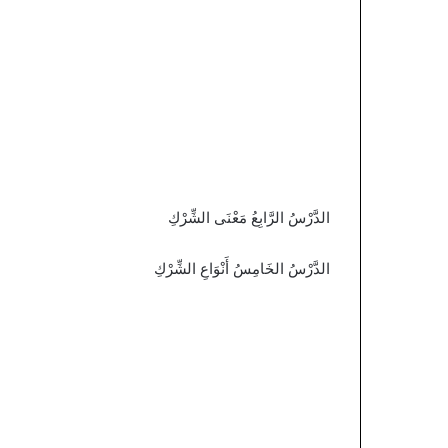
الدَّرْسُ الرَّابِعُ مَعْنَى الشِّرْكِ
الدَّرْسُ الخَامِسُ أَنْوَاعِ الشِّرْكِ