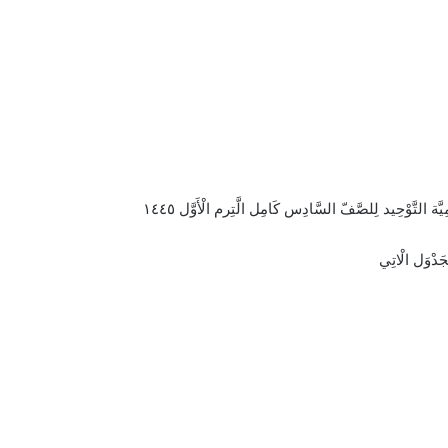
َّة التَّوْحِيد لِلصَّفّ السَّادِس كَامِل الَّتِرم الْأَوَّل ١٤٤٥
َدْوَل الْاتِي