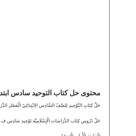
محتوى حل كتاب التوحيد سادس ابتدا
حَلَّ كِتَابِ التَّوْحِيدِ لِلصَّفّ السَّادِس الِابْتِدَائِيّ الْفَصْل الدِّرَاسَي الْأَوَّلُ حُلُول مَادَّة تَوْحِيد سَاد
حَلّ دُرُوس كِتَاب الدِّرَاسَات الْإِسْلَامِيَّة تَوْحِيد سَادِس ف١