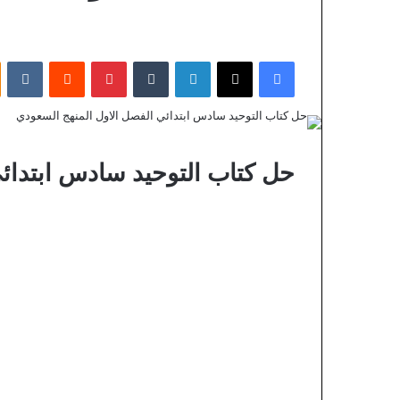
فيسبوك
X
لينكدإن
بينتيريست
حل كتاب التوحيد سادس ابتدائي ا