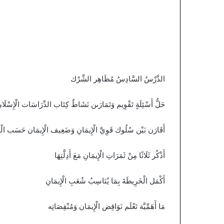
الدَّرْسُ السَّادِسُ مُظَاهِر الشِّرْك
حَلُّ أَسْئِلَةٍ تَقْوِيم وَتَمَارَىن نَشَاطٌ كِتَاب الدِّرَاسَات الْإِسْلَامِي
أَقَارَن بَيْن سُلُوك قَوِيَّ الْإِيمَانِ وَضَعِيف الْإِيمَان حَسَب الْج
أَذْكُر ثَلَاثًا مِنْ ثَمَرَاتِ الْإِيمَانِ مَعَ أَدِلَّتِهَا
أَكْمَل الْخَرِيطَةَ بِمَا يُنَاسِبُ شُعَبِ الْإِيمَانِ
مَا أَهَمِّيَّة تَعْلَم نَوَاقِض الْإِيمَان وَمُنْقِصَاتِه