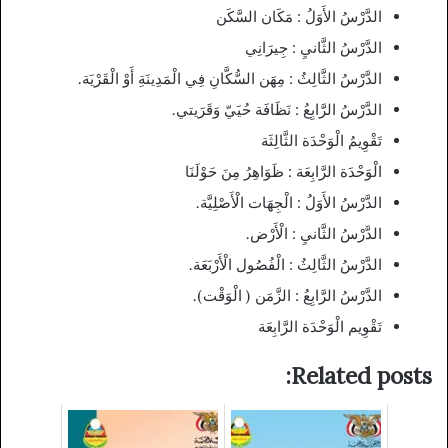
الدَّرْسُ الأَوَلُ : مَكَان السَّكَن
الدَّرْسُ الثَّانيِ : جِيرَانِي
الدَّرْسُ الثَّالِثُ : مِهَن السُّكَّانِ فِي الْمَدِينَةِ أَوْ الْقَرْيَة.
الدَّرْسُ الرَّابِعُ : نَظَافَة حُيَيّ وَقَرَيتي.
تَقْوِيمُ الْوَحْدَة الثَّالِثَة
الْوَحْدَة الرَّابِعَة : ظَوَاهِرُ مِنَ حَوْلَنَا
الدَّرْسُ الأَوَلُ : الْجِهَات الْأَصْلِيَّة.
الدَّرْسُ الثَّانيِ : الْأَرْض.
الدَّرْسُ الثَّالِثُ : الْفُصُول الْأَرْبَعَة.
الدَّرْسُ الرَّابِعُ : الزَّمَن ( الْوَقْت).
تَقْوِيم الْوَحْدَة الرَّابِعَة
Related posts: