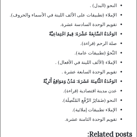
النحو (البدل) .
الإملاء (تطبيقات على الألف اللينة في الأسماء والحروف).
تقويم الوحدة السادسة عشرة.
الوَحْدَةُ السَّابِعَةُ عَشْرَةَ: قِيمٌ اجْتِمَاعِيَّةٌ
صلة الرحم (قراءة).
النَّحوُ (تطبيقات عامة).
الإملاء (الألف اللينة في الأفعال) .
تقويم الوحدة السابعة عشرة .
الوَحْدَةُ الثَّامِنَةَ عَشَرَةَ: مُدُنٌ وَمَوَاقِعُ أَثَرِيَّةٌ
عدن مدينة اقتصادية (قراءة).
النحو (ضَمَائِرُ الرَّفْعِ المُتَّصِلَة).
الإملاء تطبيقات إملائية).
تقويم الوحدة الثامنة عشرة.
Related posts: