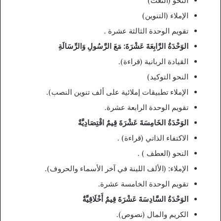
النَّحوُ (النَّعْتُ)
الإملاء (التنوين)
تقويم الوحدة الثالثة عشرة .
الوَحْدَةُ الرَّابِعَةَ عَشْرَةَ: مَعَ الرَّسُولِ وَالرِّسَالَةِ
القيادة الربانية (قراءة).
النحو التوكيد)
الإملاء تطبيقات إملائية على ألف تنوين النصب).
تقويم الوحدة الرابعة عشرة.
الوَحْدَةُ الخَامِسَةَ عَشْرَةَ قِيمٌ اقْتِصَادِيَّةٌ
الاكتفاء الذاتي (قراءة) .
النحو (العطف ) .
الإملاء: (الألف اللينة في آخر الأسماء والحروف).
تقويم الوحدة الخامسة عشرة.
الوَحْدَةُ السَّادِسَةَ عَشْرَةَ قِيمٌ أَخْلَاقِيَّةٌ
الكريم والمال (نصوص).