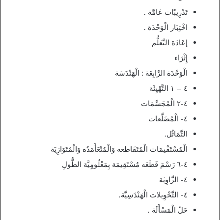
تَدْرِيبًات عَامَّة .
اخْتِبَار الْوَحْدَة .
إعَادَة التَّعَلُّم
إِثْرَاء
الْوَحْدَة الرَّابِعَة : الْهَنْدَسَة
٤ – ١ التَّهْيِئَة
٤-٢ الْمُجَسَّمَات
٤- الْمُضَلَّعات
التَّمَاثُل.
الْمُسْتَقْيمَات الْمُتَقَاطعه وَالْمُتْعَأَمَدُه وَالْمُتَوَازِيَة
٤-٦ رَسْمَ قَطَعَه مُسْتَقِيمَة بِمَعْلُومٍيَّة الطُّولِ
٤- الزَّاوِيَة
٤- التَّحْوِيلات الْهَنْدَسِيَّة.
حَلّ الْمَسْأَلَة .