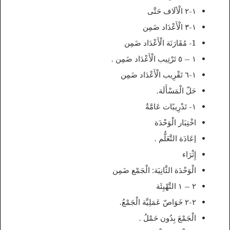
۱-٢ الْألَاف حَتَّى
١-٣ الْأَعْدَاد ضَمِن
1- مُقَارَنَة الْأَعْدَاد ضَمِن
١ – ٥ تَرْتِيب الْأَعْدَاد ضَمِن .
١-٦ تَقْرِيب الْأَعْدَاد ضَمِن
حَلّ الْمَسْأَلَة.
۱- تَدْرِيبًات عَامَّةُ
اخْتِبَار الْوَحْدَة
إعَادَة التَّعَلُّم .
إِثْرَاء
الْوَحْدَة الثَّانِيَة: الْجَمْع ضَمِن
٢ – ١ التَّهْيِئَة
۲-۲ خَوَاصّ عَمَلِيَّة الْجَمْعُ.
الْجَمْعَ بِدُون حَمْلُ .