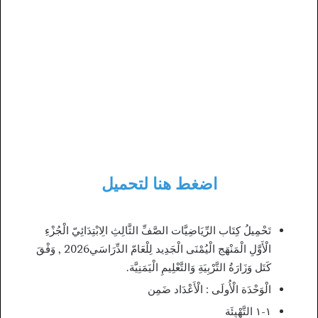
اضغط هنا لتحميل
تَحْمِيلُ كِتَاب الرِّيَاضِيَّات الصَّفِّ الثَّالِثِ الِابْتِدَائِيّ الْجُزْءِ
الْأَوَّلِ الْمَنْهَج الْيُمْنَى الْجَدِيد لِلْعَامّ الدِّرَاسَي2026 , وَفْقَ
كَتَل وَزَارَةُ التَّرْبِيَةِ وَالتَّعْلِيمِ الْيَمَنِيَّة.
الْوَحْدَة الْأُولَى : الْأَعْدَاد ضَمِن
۱-۱ التَّهْيِئَة