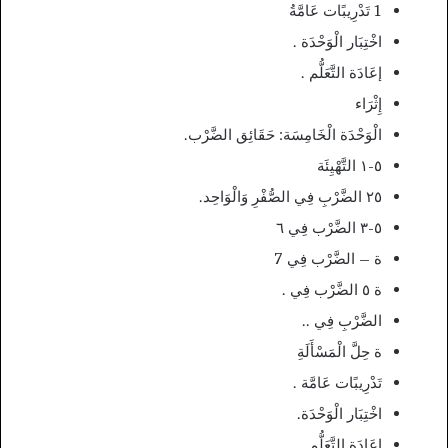
1 تَدْرِيبًات عَامَّةُ
اخْتِبَار الْوَحْدَة .
إعَادَة التَّعَلُّم .
إِثْرَاء
الْوَحْدَة الْخَامِسَة: حَقَائِق الضَّرْب.
٥-١ التَّهْيِئَة
٢٥ الضَّرْبِ فِي الصُّفْرِ وَالْوَاحِد.
٥-٣ الضَّرْب فِي ٦
ة – الضَّرْب فِي 7
ة ٥ الضَّرْب فِي .
الضَّرْبِ فِي ..
ة حِلَّ الْمَسْأَلَةِ
تَدْرِيبًات عَامَّة .
اخْتِبَار الْوَحْدَة.
إعَادَة التَّعَلُّم .