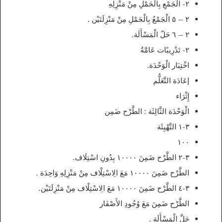
٢- الْجَمْعِ بِالْحَمْلِ مِنْ مَنْزِلِهِ
٢ – ٥ الْجَمْعُ بِالْحَمْلِ مِنْ مَنْزِلَتَيْن .
٢ – ٦ حَلّ الْمَسْأَلَة.
۲- تَدْرِيبًات عَامَّةُ
اخْتِبَار الْوَحْدَة.
إعَادَة التَّعَلُّم
إِثْرَاء
الْوَحْدَة الثَّالِثَة : الطَّرْح ضَمِن
٣-١ التَّهْيِئَة
۱۰۰
٣-٢ الطَّرْح ضَمِنَ ۱۰۰۰۰ بِدُونِ اسْتِلَاف.
الطَّرْح ضَمِنَ ١٠٠٠٠ مَعَ الِاسْتِلْاف مِنْ مَنْزِلِهِ وَاحِدَة .
٣-٤ الطَّرْح ضَمِنَ ١٠٠٠٠ مَعَ الِاسْتِلْاف مِنْ مَنْزِلَتَيْن.
الطَّرْح ضَمِنَ مَعَ وُجُودِ الأَصْفَار
حَلَّ الْمَسْأَلَة .